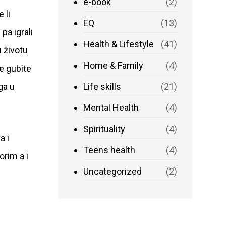
e-book
(2)
 li
EQ
(13)
pa igrali
Health & Lifestyle
(41)
u životu
Home & Family
(4)
ze gubite
ga u
Life skills
(21)
Mental Health
(4)
Spirituality
(4)
a i
Teens health
(4)
orim a i
Uncategorized
(2)