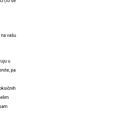
ći (to se
 na vašu
ruju u
enite, pa
toksičnih
želim
 sam