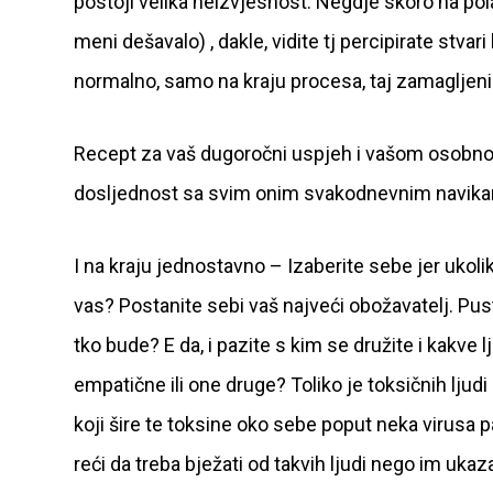
postoji velika neizvjesnost. Negdje skoro na pola
meni dešavalo) , dakle, vidite tj percipirate stvar
normalno, samo na kraju procesa, taj zamagljeni
Recept za vaš dugoročni uspjeh i vašom osobnom
dosljednost sa svim onim svakodnevnim navika
I na kraju jednostavno – Izaberite sebe jer ukoli
vas? Postanite sebi vaš najveći obožavatelj. Pusti
tko bude? E da, i pazite s kim se družite i kakve
empatične ili one druge? Toliko je toksičnih ljudi
koji šire te toksine oko sebe poput neka virusa 
reći da treba bježati od takvih ljudi nego im uk