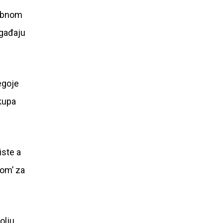
sobnom
ogađaju
egoje
skupa
iste a
ćom’ za
olju