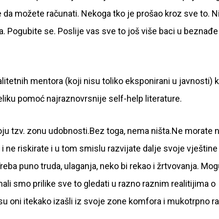
e da možete računati. Nekoga tko je prošao kroz sve to. Ni
. Pogubite se. Poslije vas sve to još više baci u beznađe 
alitetnih mentora (koji nisu toliko eksponirani u javnosti) 
ku pomoć najraznovrsnije self-help literature.
voju tzv. zonu udobnosti.Bez toga, nema ništa.Ne morate n
ne riskirate i u tom smislu razvijate dalje svoje vještine
reba puno truda, ulaganja, neko bi rekao i žrtvovanja. Mo
imali smo prilike sve to gledati u razno raznim realitijima o
i su oni itekako izašli iz svoje zone komfora i mukotrpno rad