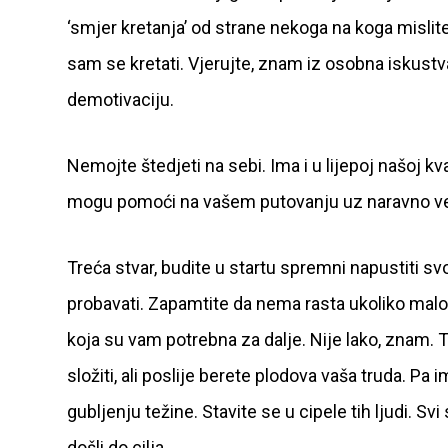
‘smjer kretanja’ od strane nekoga na koga mislit
sam se kretati. Vjerujte, znam iz osobna iskustva
demotivaciju.
Nemojte štedjeti na sebi. Ima i u lijepoj našoj kv
mogu pomoći na vašem putovanju uz naravno veli
Treća stvar, budite u startu spremni napustiti s
probavati. Zapamtite da nema rasta ukoliko malo i 
koja su vam potrebna za dalje. Nije lako, znam. T
složiti, ali poslije berete plodova vaša truda. Pa 
gubljenju težine. Stavite se u cipele tih ljudi. Sv
došli do cilja.