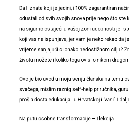
Da li znate koji je jedini, i 100% zagarantiran nač
odustali od svih svojih snova prije nego što ste k
na sigurno ostajeći u vašoj zoni udobnosti jer ste
koji vas ne ispunjava, jer vam je neko rekao da je
vrijeme sanjajući o ionako nedostižnom cilju? Zna
životu možete i koliko toga ovisi o nikom drug
Ovo je bio uvod u moju seriju članaka na temu oso
svačega, mislim raznig self-help priručnika, gur
prošla dosta edukacija i u Hrvatskoj i ‘vani’. I da
Na putu osobne transformacije – I lekcija