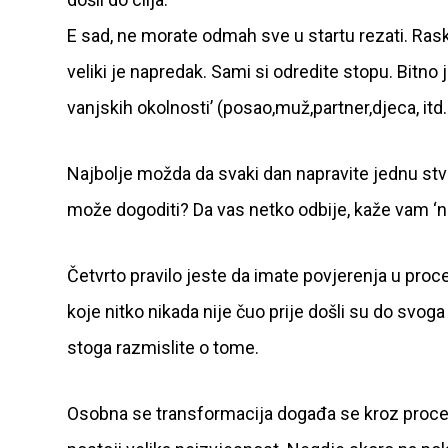
E sad, ne morate odmah sve u startu rezati. Ras
veliki je napredak. Sami si odredite stopu. Bitno
vanjskih okolnosti’ (posao,muž,partner,djeca, itd.i
Najbolje možda da svaki dan napravite jednu stvar
može dogoditi? Da vas netko odbije, kaže vam ‘ne’
Četvrto pravilo jeste da imate povjerenja u proces
koje nitko nikada nije čuo prije došli su do svoga 
stoga razmislite o tome.
Osobna se transformacija događa se kroz proces