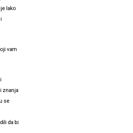
je lako
i
koji vam
i
 i znanja
gu se
ili da bi