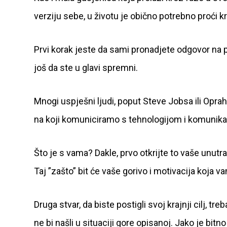
verziju sebe, u životu je obično potrebno proći 
Prvi korak jeste da sami pronadjete odgovor na pi
još da ste u glavi spremni.
Mnogi uspješni ljudi, poput Steve Jobsa ili Oprah
na koji komuniciramo s tehnologijom i komunikac
Što je s vama? Dakle, prvo otkrijte to vaše unutra
Taj ”zašto” bit će vaše gorivo i motivacija koja v
Druga stvar, da biste postigli svoj krajnji cilj,
ne bi našli u situaciji gore opisanoj. Jako je bitn