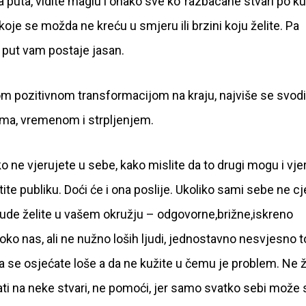
 puta, vidite maglu i onako sve ko’ razbacane stvari po ku
i koje se možda ne kreću u smjeru ili brzini koju želite. Pa
 put vam postaje jasan.
 pozitivnom transformacijom na kraju, najviše se svodi
ma, vremenom i strpljenjem.
ko ne vjerujete u sebe, kako mislite da to drugi mogu i vje
te publiku. Doći će i ona poslije. Ukoliko sami sebe ne cj
 ljude želite u vašem okružju – odgovorne,brižne,iskreno
 oko nas, ali ne nužno loših ljudi, jednostavno nesvjesno 
pa se osjećate loše a da ne kužite u čemu je problem. Ne 
azati na neke stvari, ne pomoći, jer samo svatko sebi može