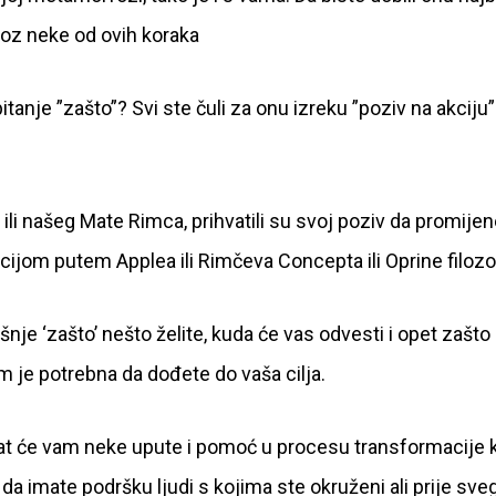
kroz neke od ovih koraka
tanje ”zašto”? Svi ste čuli za onu izreku ”poziv na akcij
 ili našeg Mate Rimca, prihvatili su svoj poziv da promije
ijom putem Applea ili Rimčeva Concepta ili Oprine filozof
šnje ‘zašto’ nešto želite, kuda će vas odvesti i opet zašto
am je potrebna da dođete do vaša cilja.
 trebat će vam neke upute i pomoć u procesu transformacije
o da imate podršku ljudi s kojima ste okruženi ali prije sveg