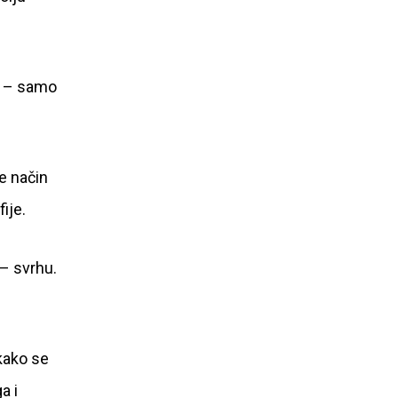
u” – samo
ne način
ije.
 – svrhu.
 kako se
a i