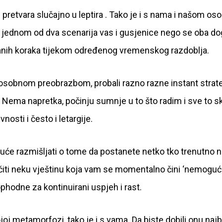
retvara slučajno u leptira . Tako je i s nama i našom o
 u jednom od dva scenarija vas i gusjenice nego se oba d
adanih koraka tijekom određenog vremenskog razdoblja.
za osobnom preobrazbom, probali razno razne instant strat
e. Nema napretka, počinju sumnje u to što radim i sve to 
osti i često i letargije.
će razmišljati o tome da postanete netko tko trenutno n
i naučiti neku vještinu koja vam se momentalno čini ‘nemogu
ophodne za kontinuirani uspjeh i rast.
joj metamorfozi, tako je i s vama. Da biste dobili onu najb