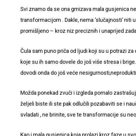
Svi znamo da se ona gmizava mala gusjenica ne p
transformacijom . Dakle, nema ‘slučajnosti’ niti
promišljeno – kroz niz preciznih i unaprijed z
Čula sam puno priča od ljudi koji su u potrazi 
koje su ih samo dovele do još više stresa i brig
dovodi onda do još veće nesigurnosti,neproduktivn
Možda ponekad zvuči i izgleda pomalo zastrašuju
željeli biste ili ste pak odlučili pozabaviti se 
svladati , ne brinite, sve te transformacije su ne
Kao i mala gusjenica koja prolazi kroz faze u svo