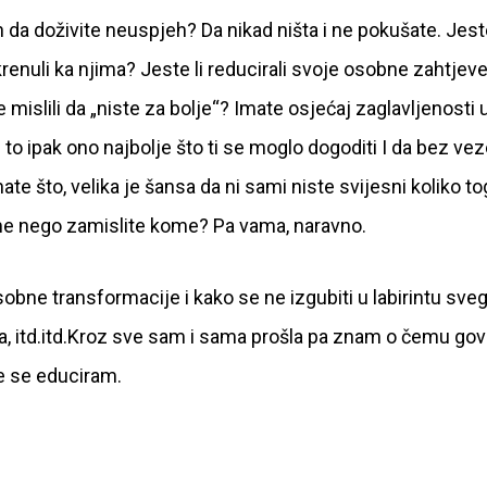
in da doživite neuspjeh? Da nikad ništa i ne pokušate. Jeste
renuli ka njima? Jeste li reducirali svoje osobne zahtjeve 
 mislili da „niste za bolje“? Imate osjećaj zaglavljenosti 
 to ipak ono najbolje što ti se moglo dogoditi I da bez ve
te što, velika je šansa da ni sami niste svijesni koliko to
ome nego zamislite kome? Pa vama, naravno.
bne transformacije i kako se ne izgubiti u labirintu sveg
ua, itd.itd.Kroz sve sam i sama prošla pa znam o čemu gov
lje se educiram.