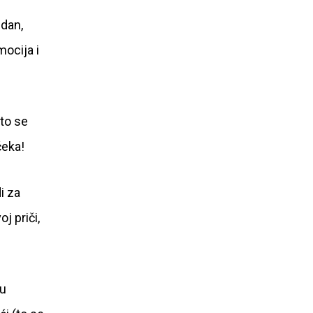
 dan,
mocija i
što se
čeka!
i za
j priči,
ku