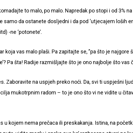
komadajte to malo, po malo. Napredak po stopi i od 3% na
 je samo da ostanete dosljedni i da pod ‘utjecajem loših e
td) -ne ‘potonete’.
 koja vas malo plaši. Pa zapitajte se, ”pa što je najgore 
? Pa šta! Radije razmišljajte što je ono najbolje što vas 
. Zaboravite na uspjeh preko noći. Da, svi ti uspješni ljud
cilja mukotrpnim radom – to je ono što vi ne vidite u čitavo
 u kojem nema prečaca ili preskakanja. Istina, na počet