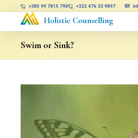
+385 99 7815 790
+322 476 33 9897
in
Holistic Counselling
Swim or Sink?