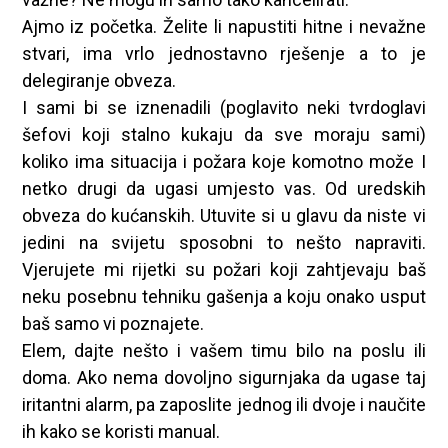
Ajmo iz početka. Želite li napustiti hitne i nevažne
stvari, ima vrlo jednostavno rješenje a to je
delegiranje obveza.
I sami bi se iznenadili (poglavito neki tvrdoglavi
šefovi koji stalno kukaju da sve moraju sami)
koliko ima situacija i požara koje komotno može I
netko drugi da ugasi umjesto vas. Od uredskih
obveza do kućanskih. Utuvite si u glavu da niste vi
jedini na svijetu sposobni to nešto napraviti.
Vjerujete mi rijetki su požari koji zahtjevaju baš
neku posebnu tehniku gašenja a koju onako usput
baš samo vi poznajete.
Elem, dajte nešto i vašem timu bilo na poslu ili
doma. Ako nema dovoljno sigurnjaka da ugase taj
iritantni alarm, pa zaposlite jednog ili dvoje i naučite
ih kako se koristi manual.