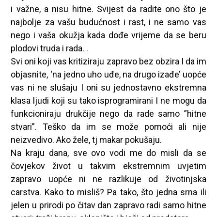
i važne, a nisu hitne. Svijest da radite ono što je
najbolje za vašu budućnost i rast, i ne samo vas
nego i vaša okužja kada dođe vrijeme da se beru
plodovi truda i rada. .
Svi oni koji vas kritiziraju zapravo bez obzira I da im
objasnite, ‘na jedno uho uđe, na drugo izađe’ uopće
vas ni ne slušaju I oni su jednostavno ekstremna
klasa ljudi koji su tako isprogramirani I ne mogu da
funkcioniraju drukčije nego da rade samo ”hitne
stvari”. Teško da im se može pomoći ali nije
neizvedivo. Ako žele, tj makar pokušaju.
Na kraju dana, sve ovo vodi me do misli da se
čovjekov život u takvim ekstremnim uvjetim
zapravo uopće ni ne razlikuje od životinjska
carstva. Kako to misliš? Pa tako, što jedna srna ili
jelen u prirodi po čitav dan zapravo radi samo hitne