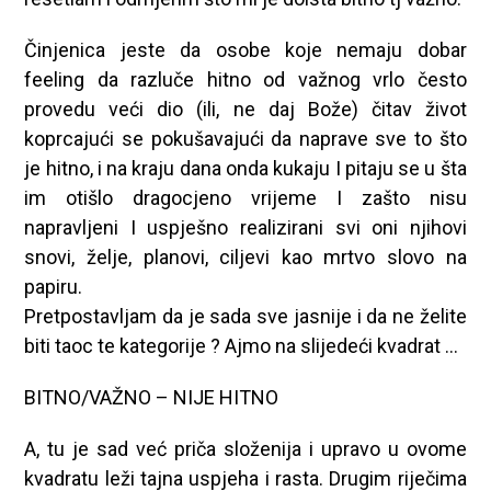
Činjenica jeste da osobe koje nemaju dobar
feeling da razluče hitno od važnog vrlo često
provedu veći dio (ili, ne daj Bože) čitav život
koprcajući se pokušavajući da naprave sve to što
je hitno, i na kraju dana onda kukaju I pitaju se u šta
im otišlo dragocjeno vrijeme I zašto nisu
napravljeni I uspješno realizirani svi oni njihovi
snovi, želje, planovi, ciljevi kao mrtvo slovo na
papiru.
Pretpostavljam da je sada sve jasnije i da ne želite
biti taoc te kategorije ? Ajmo na slijedeći kvadrat …
BITNO/VAŽNO – NIJE HITNO
A, tu je sad već priča složenija i upravo u ovome
kvadratu leži tajna uspjeha i rasta. Drugim riječima