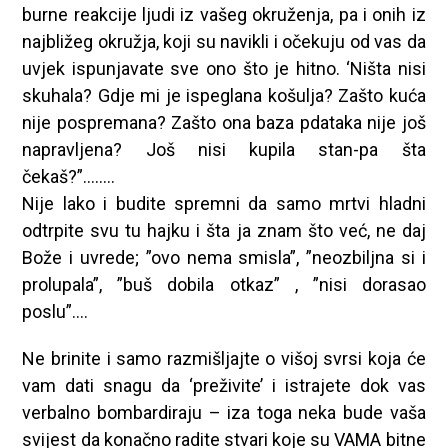
burne reakcije ljudi iz vašeg okruženja, pa i onih iz
najbližeg okružja, koji su navikli i očekuju od vas da
uvjek ispunjavate sve ono što je hitno. ‘Ništa nisi
skuhala? Gdje mi je ispeglana košulja? Zašto kuća
nije pospremana? Zašto ona baza pdataka nije još
napravljena? Još nisi kupila stan-pa šta
čekaš?”……..
Nije lako i budite spremni da samo mrtvi hladni
odtrpite svu tu hajku i šta ja znam što već, ne daj
Bože i uvrede; ”ovo nema smisla”, ”neozbiljna si i
prolupala”, ”buš dobila otkaz” , ”nisi dorasao
poslu”….
Ne brinite i samo razmišljajte o višoj svrsi koja će
vam dati snagu da ‘preživite’ i istrajete dok vas
verbalno bombardiraju – iza toga neka bude vaša
svijest da konačno radite stvari koje su VAMA bitne