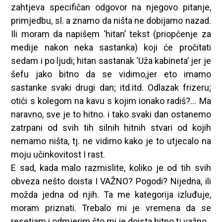
zahtjeva specifičan odgovor na njegovo pitanje,
primjedbu, sl. a znamo da ništa ne dobijamo nazad.
Ili moram da napišem ‘hitan’ tekst (priopćenje za
medije nakon neka sastanka) koji će pročitati
sedam i po ljudi; hitan sastanak ‘Uža kabineta’ jer je
šefu jako bitno da se vidimo,jer eto imamo
sastanke svaki drugi dan; itd.itd. Odlazak frizeru;
otići s kolegom na kavu s kojim ionako radiš?… Ma
naravno, sve je to hitno. i tako svaki dan ostanemo
zatrpani od svih tih silnih hitnih stvari od kojih
nemamo ništa, tj. ne vidimo kako je to utjecalo na
moju učinkovitost I rast.
E sad, kada malo razmislite, koliko je od tih svih
obveza nešto doista I VAŽNO? Pogodi? Nijedna, ili
možda jedna od njih. Ta me kategorija izluđuje,
moram priznati. Trebalo mi je vremena da se
resetiam i odmjerim što mi je doista bitno tj važno.