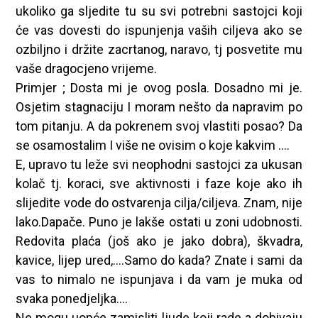
ukoliko ga sljedite tu su svi potrebni sastojci koji
će vas dovesti do ispunjenja vaših ciljeva ako se
ozbiljno i držite zacrtanog, naravo, tj posvetite mu
vaše dragocjeno vrijeme.
Primjer ; Dosta mi je ovog posla. Dosadno mi je.
Osjetim stagnaciju I moram nešto da napravim po
tom pitanju. A da pokrenem svoj vlastiti posao? Da
se osamostalim I više ne ovisim o koje kakvim ….
E, upravo tu leže svi neophodni sastojci za ukusan
kolač tj. koraci, sve aktivnosti i faze koje ako ih
slijedite vode do ostvarenja cilja/ciljeva. Znam, nije
lako.Dapače. Puno je lakše ostati u zoni udobnosti.
Redovita plaća (još ako je jako dobra), škvadra,
kavice, lijep ured,….Samo do kada? Znate i sami da
vas to nimalo ne ispunjava i da vam je muka od
svaka ponedjeljka….
Ne mogu uopće zamisliti ljude koji rade a dobivaju