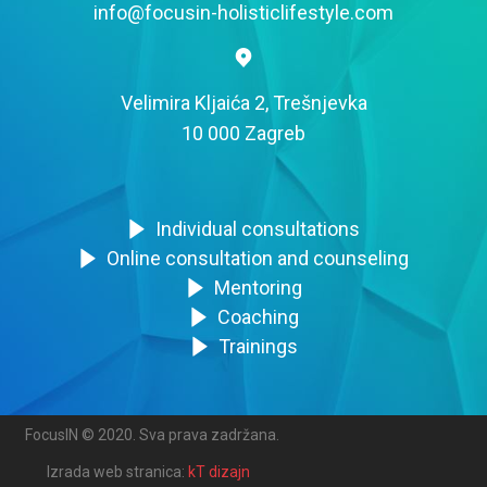
info@focusin-holisticlifestyle.com
Velimira Kljaića 2, Trešnjevka
10 000 Zagreb
Individual consultations
Online consultation and counseling
Mentoring
Coaching
Trainings
FocusIN © 2020. Sva prava zadržana.
Izrada web stranica:
kT dizajn