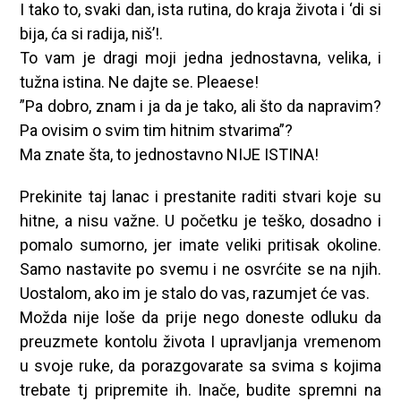
I tako to, svaki dan, ista rutina, do kraja života i ‘di si
bija, ća si radija, niš’!.
To vam je dragi moji jedna jednostavna, velika, i
tužna istina. Ne dajte se. Pleaese!
”Pa dobro, znam i ja da je tako, ali što da napravim?
Pa ovisim o svim tim hitnim stvarima”?
Ma znate šta, to jednostavno NIJE ISTINA!
Prekinite taj lanac i prestanite raditi stvari koje su
hitne, a nisu važne. U početku je teško, dosadno i
pomalo sumorno, jer imate veliki pritisak okoline.
Samo nastavite po svemu i ne osvrćite se na njih.
Uostalom, ako im je stalo do vas, razumjet će vas.
Možda nije loše da prije nego doneste odluku da
preuzmete kontolu života I upravljanja vremenom
u svoje ruke, da porazgovarate sa svima s kojima
trebate tj pripremite ih. Inače, budite spremni na