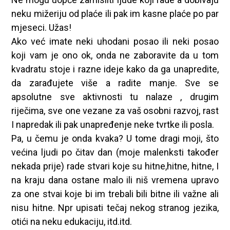
neku mižeriju od plaće ili pak im kasne plaće po par
mjeseci. Užas!
Ako već imate neki uhodani posao ili neki posao
koji vam je ono ok, onda ne zaboravite da u tom
kvadratu stoje i razne ideje kako da ga unapredite,
da zarađujete više a radite manje. Sve se
apsolutne sve aktivnosti tu nalaze , drugim
riječima, sve one vezane za vaš osobni razvoj, rast
I napredak ili pak unapređenje neke tvrtke ili posla.
Pa, u čemu je onda kvaka? U tome dragi moji, što
većina ljudi po čitav dan (moje malenksti također
nekada prije) rade stvari koje su hitne,hitne, hitne, I
na kraju dana ostane malo ili niš vremena upravo
za one stvai koje bi im trebali bili bitne ili važne ali
nisu hitne. Npr upisati tečaj nekog stranog jezika,
otići na neku edukaciju, itd.itd.