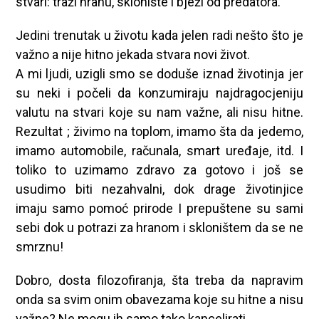
stvari: traži hranu, sklonište i bježi od predatora.
Jedini trenutak u životu kada jelen radi nešto što je
važno a nije hitno jekada stvara novi život.
A mi ljudi, uzigli smo se doduše iznad životinja jer
su neki i počeli da konzumiraju najdragocjeniju
valutu na stvari koje su nam važne, ali nisu hitne.
Rezultat ; živimo na toplom, imamo šta da jedemo,
imamo automobile, računala, smart uređaje, itd. I
toliko to uzimamo zdravo za gotovo i još se
usudimo biti nezahvalni, dok drage životinjice
imaju samo pomoć prirode I prepuštene su sami
sebi dok u potrazi za hranom i skloništem da se ne
smrznu!
Dobro, dosta filozofiranja, šta treba da napravim
onda sa svim onim obavezama koje su hitne a nisu
važne? Ne mogu ih samo tako kancelirati.