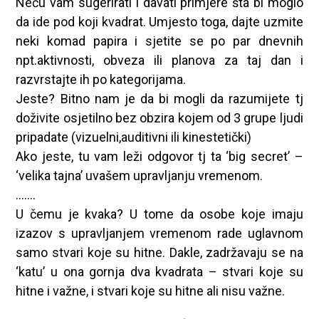
Neću vam sugerirati i davati primjere šta bi moglo
da ide pod koji kvadrat. Umjesto toga, dajte uzmite
neki komad papira i sjetite se po par dnevnih
npt.aktivnosti, obveza ili planova za taj dan i
razvrstajte ih po kategorijama.
Jeste? Bitno nam je da bi mogli da razumijete tj
doživite osjetilno bez obzira kojem od 3 grupe ljudi
pripadate (vizuelni,auditivni ili kinestetički)
Ako jeste, tu vam leži odgovor tj ta ‘big secret’ –
‘velika tajna’ uvašem upravljanju vremenom.
…….
U čemu je kvaka? U tome da osobe koje imaju
izazov s upravljanjem vremenom rade uglavnom
samo stvari koje su hitne. Dakle, zadržavaju se na
‘katu’ u ona gornja dva kvadrata – stvari koje su
hitne i važne, i stvari koje su hitne ali nisu važne.