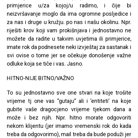
primjerice u/za kojoj/u radimo, i čije bi
neizvršavanje moglo da ima ogromne posljedice i
za nas i druge u kružju. po nas i našu okolinu. Npr.
riješiti krov koji vam prokišnjava i jednostavno ne
možete da radite u takvim uvjetima ili primjerice,
imate rok da podnesete neki izvještaj za sastanak i
svi ovise o tome jer se očekuje donošenje važne
odluke koja se tiče i vas. Jasno.
HITNO-NIJE BITNO/VAŽNO
To su jednostavno sve one stvari na koje trošite
vrijeme tj one vas ”gutaju” ali i ‘entiteti’ na koje
gubite vaše dragocjeno vrijeme tjekom dana a
može i bez njih. Npr. hitno morate odgovoriti
nekom klijentu (jer imamo vremenski rok do kada
treba da odgovorimo), mail treba da bude poduži jer