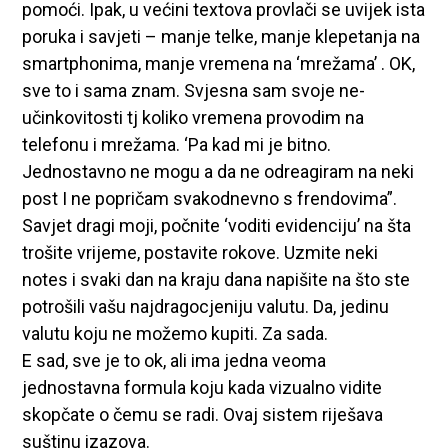
pomoći. Ipak, u većini textova provlači se uvijek ista
poruka i savjeti – manje telke, manje klepetanja na
smartphonima, manje vremena na ‘mrežama’ . OK,
sve to i sama znam. Svjesna sam svoje ne-
učinkovitosti tj koliko vremena provodim na
telefonu i mrežama. ‘Pa kad mi je bitno.
Jednostavno ne mogu a da ne odreagiram na neki
post I ne popričam svakodnevno s frendovima”.
Savjet dragi moji, počnite ‘voditi evidenciju’ na šta
trošite vrijeme, postavite rokove. Uzmite neki
notes i svaki dan na kraju dana napišite na što ste
potrošili vašu najdragocjeniju valutu. Da, jedinu
valutu koju ne možemo kupiti. Za sada.
E sad, sve je to ok, ali ima jedna veoma
jednostavna formula koju kada vizualno vidite
skopčate o čemu se radi. Ovaj sistem riješava
suštinu izazova.