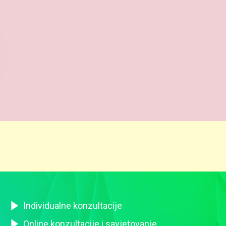
Individualne konzultacije
Online konzultacije i savjetovanje