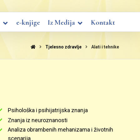
i
e-knjige
Iz Medija
Kontakt
Tjelesno zdravlje
Alati i tehnike
Psihološka i psihijatrijska znanja
Znanja iz neuroznanosti
Analiza obrambenih mehanizama i životnih
scenarija