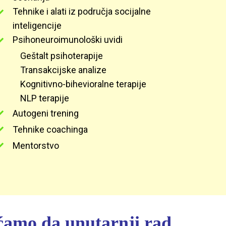
Tehnike i alati iz područja socijalne
inteligencije
Psihoneuroimunološki uvidi
Geštalt psihoterapije
Transakcijske analize
Kognitivno-bihevioralne terapije
NLP terapije
Autogeni trening
Tehnike coachinga
Mentorstvo
ćamo da unutarnji rad