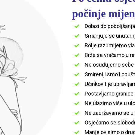
počinje mijen
Dolazi do poboljšanja
Smanjuje se unutarnj
Bolje razumijemo vla
Brže se vraćamo u r
Ne osuđujemo sebe z
Smireniji smo i opušt
Učinkovitije upravlj
Postavljamo granice 
Ne ulazimo više u uloge
Ne zadržavamo se u 
Osjećamo se slobodni
Manje ovisimo o drugi