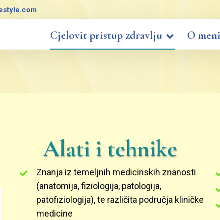
festyle.com
Cjelovit pristup zdravlju
O men
Alati i tehnike
Znanja iz temeljnih medicinskih znanosti
(anatomija, fiziologija, patologija,
patofiziologija), te različita područja kliničke
medicine