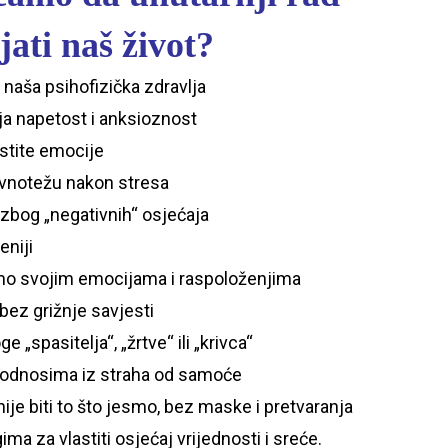
jati naš život?
 naša psihofizička zdravlja
a napetost i anksioznost
stite emocije
avnotežu nakon stresa
bog „negativnih“ osjećaja
eniji
amo svojim emocijama i raspoloženjima
bez grižnje savjesti
 „spasitelja“, „žrtve“ ili „krivca“
odnosima iz straha od samoće
je biti to što jesmo, bez maske i pretvaranja
ma za vlastiti osjećaj vrijednosti i sreće.