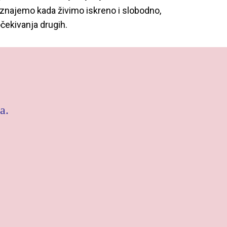
znajemo kada živimo iskreno i slobodno,
očekivanja drugih.
a.