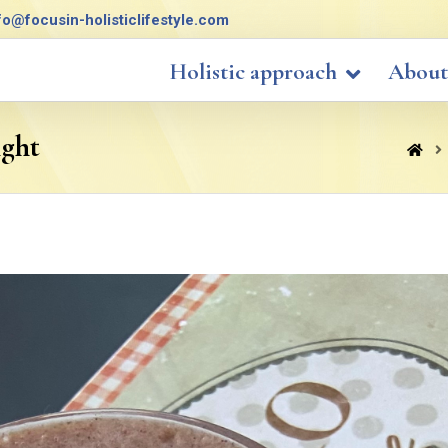
fo@focusin-holisticlifestyle.com
Holistic approach
About
ight