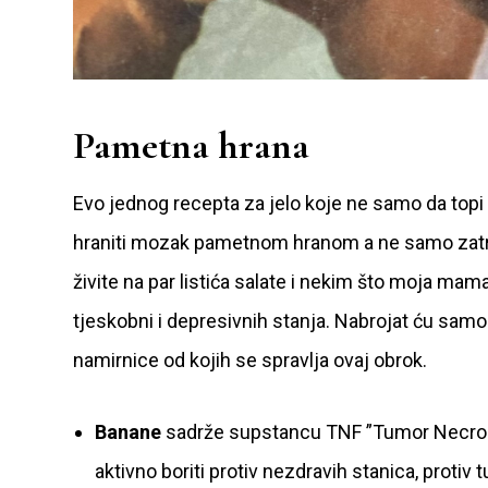
Pametna hrana
Evo jednog recepta za jelo koje ne samo da topi 
hraniti mozak pametnom hranom a ne samo zatrpav
živite na par listića salate i nekim što moja mam
tjeskobni i depresivnih stanja. Nabrojat ću samo 
namirnice od kojih se spravlja ovaj obrok.
Banane
sadrže supstancu TNF ”Tumor Necrosis
aktivno boriti protiv nezdravih stanica, proti