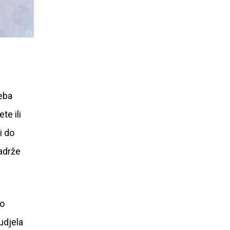
reba
te ili
i do
sadrže
lo
udjela