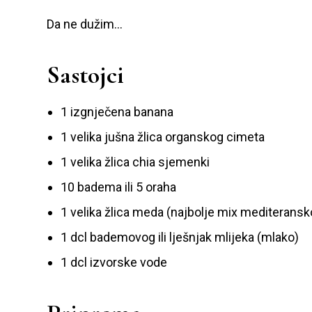
Da ne dužim…
Sastojci
1 izgnječena banana
1 velika jušna žlica organskog cimeta
1 velika žlica chia sjemenki
10 badema ili 5 oraha
1 velika žlica meda (najbolje mix mediteransko
1 dcl bademovog ili lješnjak mlijeka (mlako)
1 dcl izvorske vode