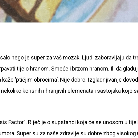
salo nego je super za vaš mozak. Ljudi zaboravljaju da t
ati tijelo hranom. Smeće i brzom hranom. Ili da gladuje
a kaže ‘ptičjim obrocima’. Nije dobro. Izgladnjivanje dovod
nekoliko korisnih i hranjivih elemenata i sastojaka koje 
 Factor”. Riječ je o supstanci koja će se unosom u tije
v tumora. Super su za naše zdravlje su dobre zbog visokog 