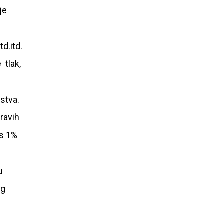
je
td.itd.
 tlak,
jstva.
ravih
 s 1%
u
og