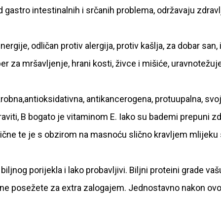
od gastro intestinalnih i srčanih problema, održavaju zdravl
nergije, odličan protiv alergija, protiv kašlja, za dobar san, i
per za mršavljenje, hrani kosti, živce i mišiće, uravnotežuje
krobna,antioksidativna, antikancerogena, protuupalna, svo
aviti, B bogato je vitaminom E. Iako su bademi prepuni zd
čne te je s obzirom na masnoću slično kravljem mlijeku
iljnog porijekla i lako probavljivi. Biljni proteini grade vaš
a ne posežete za extra zalogajem. Jednostavno nakon ov