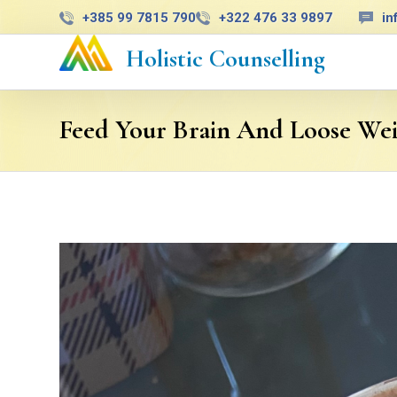
+385 99 7815 790
+322 476 33 9897
in
Holistic Counselling
Feed Your Brain And Loose We