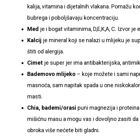
kalija, vitamina i dijetalnih vlakana. Pomažu k
bubrega i poboljšavaju koncentraciju.
Med
je i bogat vitaminima, D,E,K,A, C. Izvor je e
Kalcij
je mineral koji se nalazi u mlijeku je su
štiti od alergija.
Cimet
je super jer ima antibakterijska, antimi
Bademovo mlijeko
– koje možete i sami napr
masnoća, sam napitak spada u one niskokalori
masti.
Chia, bademi/orasi
puni magnezija i proteina b
mišićnu masu a mogu vas i dovoljno zasiti d
obroka više nećete biti gladni.