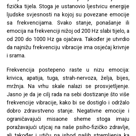
fizička tijela. Stoga je ustanovio ljestvicu energije
ljudske svjesnosti na kojoj su povezane emocije
sa frekvencijama. Svako stanje, ponašanje ili
emocija na frekvenciji nižoj od 200 Hz slabi tijelo, a
od 200 do 1000 Hz ga ojačava. Također je utvrdio
da najnižu frekvenciju vibracije ima osjećaj krivnje
i srama.
Frekvencija postepeno raste u nizu emocija:
krivica, apatija, tuga, strah-nervoza, želja, bijes,
mržnja. Na vrhu skale nalazi se prosvjetljenje.
Jasno je da je cilj rada na sebi dostizanje što više
frekvencije vibracije, kako bi se dostiglo i održalo
dobro zdravstveno stanje. Negativne emocije i
ograničavajući misaone sheme stoga imaju
poražavajući utjcaj na naše psiho-fizičko zdravlje,
ali također i utiču na ishod naših stremljenja ka