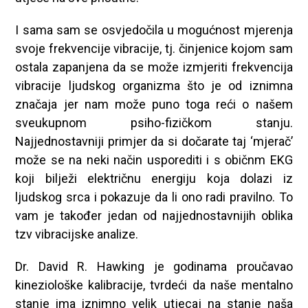
I sama sam se osvjedočila u mogućnost mjerenja
svoje frekvencije vibracije, tj. činjenice kojom sam
ostala zapanjena da se može izmjeriti frekvencija
vibracije ljudskog organizma što je od iznimna
značaja jer nam može puno toga reći o našem
sveukupnom psiho-fizičkom stanju.
Najjednostavniji primjer da si dočarate taj ‘mjerač’
može se na neki način usporediti i s običnm EKG
koji bilježi električnu energiju koja dolazi iz
ljudskog srca i pokazuje da li ono radi pravilno. To
vam je također jedan od najjednostavnijih oblika
tzv vibracijske analize.
Dr. David R. Hawking je godinama proučavao
kineziološke kalibracije, tvrdeći da naše mentalno
stanje ima iznimno velik utjecaj na stanje naša