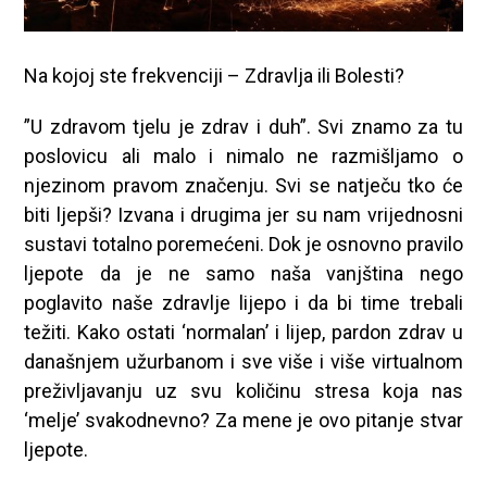
Na kojoj ste frekvenciji – Zdravlja ili Bolesti?
”U zdravom tjelu je zdrav i duh”. Svi znamo za tu
poslovicu ali malo i nimalo ne razmišljamo o
njezinom pravom značenju. Svi se natječu tko će
biti ljepši? Izvana i drugima jer su nam vrijednosni
sustavi totalno poremećeni. Dok je osnovno pravilo
ljepote da je ne samo naša vanjština nego
poglavito naše zdravlje lijepo i da bi time trebali
težiti. Kako ostati ‘normalan’ i lijep, pardon zdrav u
današnjem užurbanom i sve više i više virtualnom
preživljavanju uz svu količinu stresa koja nas
‘melje’ svakodnevno? Za mene je ovo pitanje stvar
ljepote.