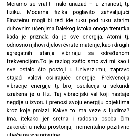
Moramo se vratiti malo unazad – u znanost, tj.
fiziku. Moderna fizika poglavito zahvaljujući
Einsteinu mogli bi reći ide ruku pod ruku starim
duhovnim učenjima Dalekog istoka onoga trenutka
kada je priznala da je sve energija. Atomi tj.
odnosno njihovi djelovi čvrste materije, kao i drugih
agregatnih stanja vibriraju sa određenom
frekvencijom.To je razlog zašto smo svi mi kao i
sve ostalo što postoji u Univerzumu, zapravo
stajaći valovi osilirajuće energije. Frekvencija
vibracije energije tj. broj oscilacija u sekundi
izražena je u Hz. Taj vibracijski val koji nastaje
negdje u izvoru i prenosi svoju energiju objektima
kroz koje prolazi. Kakve to ima veze s ljudima?
Ima, itekako jer sretna i radosna osoba čim
zakorači u neku prostoriju, momentalno pozitivno
utječe na sve prisutne.