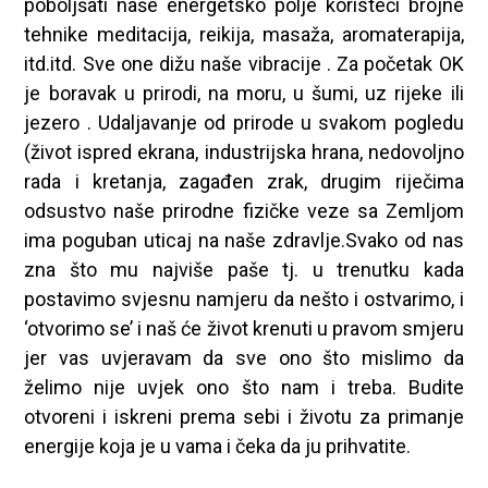
poboljšati naše energetsko polje koristeći brojne
tehnike meditacija, reikija, masaža, aromaterapija,
itd.itd. Sve one dižu naše vibracije . Za početak OK
je boravak u prirodi, na moru, u šumi, uz rijeke ili
jezero . Udaljavanje od prirode u svakom pogledu
(život ispred ekrana, industrijska hrana, nedovoljno
rada i kretanja, zagađen zrak, drugim riječima
odsustvo naše prirodne fizičke veze sa Zemljom
ima poguban uticaj na naše zdravlje.Svako od nas
zna što mu najviše paše tj. u trenutku kada
postavimo svjesnu namjeru da nešto i ostvarimo, i
‘otvorimo se’ i naš će život krenuti u pravom smjeru
jer vas uvjeravam da sve ono što mislimo da
želimo nije uvjek ono što nam i treba. Budite
otvoreni i iskreni prema sebi i životu za primanje
energije koja je u vama i čeka da ju prihvatite.