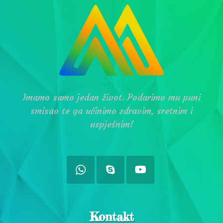
Imamo samo jedan život. Podarimo mu puni
smisao te ga učinimo zdravim, sretnim i
uspješnim!
Kontakt