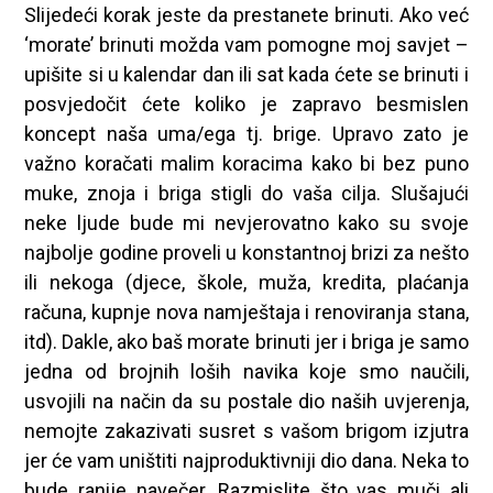
Slijedeći korak jeste da prestanete brinuti. Ako već
‘morate’ brinuti možda vam pomogne moj savjet –
upišite si u kalendar dan ili sat kada ćete se brinuti i
posvjedočit ćete koliko je zapravo besmislen
koncept naša uma/ega tj. brige. Upravo zato je
važno koračati malim koracima kako bi bez puno
muke, znoja i briga stigli do vaša cilja. Slušajući
neke ljude bude mi nevjerovatno kako su svoje
najbolje godine proveli u konstantnoj brizi za nešto
ili nekoga (djece, škole, muža, kredita, plaćanja
računa, kupnje nova namještaja i renoviranja stana,
itd). Dakle, ako baš morate brinuti jer i briga je samo
jedna od brojnih loših navika koje smo naučili,
usvojili na način da su postale dio naših uvjerenja,
nemojte zakazivati susret s vašom brigom izjutra
jer će vam uništiti najproduktivniji dio dana. Neka to
bude ranije navečer. Razmislite što vas muči ali