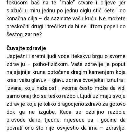
fokusom baš na te ”male” stvare i ciljeve jer
slažući u miru jednu po jednu ciglu stići ćete i do
konačna cilja – da sazidate vašu kuću. Ne možete
preskočiti drugi i treći kat da bi se liftom popeli do
šestog, zar ne?
Čuvajte zdravlje
Uspješni i sretni ljudi vode itekakvu brgu o svome
zdravlju – psiho-fizičkom. Vaše zdravlje je poput
najsjajnije krune optočene dragim kamenjem koja
krasi vašu glavuv – glavu zdrava čvovjeka i iznutra i
izvana, koju nažalost i veoma često može da vidi
samo onaj tko se teško razboli. Ljudi uzimaju svoje
zdravlje koje je toliko dragocjeno zdravo za gotovo
dok ga ne izgube. Kada se ozbiljno razbole
provode dane, tjedne, mjesece pa i godine da
povrati ono što nije osvjestio da ima – zdravlje.