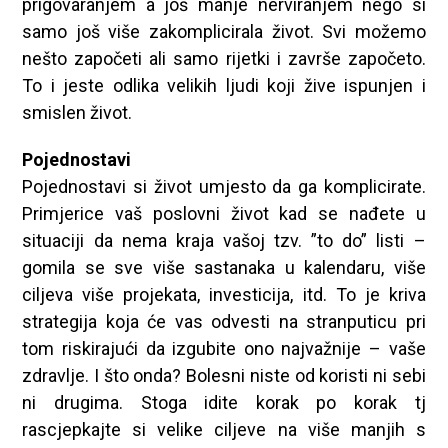
prigovaranjem a još manje nerviranjem nego si
samo još više zakomplicirala život. Svi možemo
nešto započeti ali samo rijetki i završe započeto.
To i jeste odlika velikih ljudi koji žive ispunjen i
smislen život.
Pojednostavi
Pojednostavi si život umjesto da ga komplicirate.
Primjerice vaš poslovni život kad se nađete u
situaciji da nema kraja vašoj tzv. ”to do” listi –
gomila se sve više sastanaka u kalendaru, više
ciljeva više projekata, investicija, itd. To je kriva
strategija koja će vas odvesti na stranputicu pri
tom riskirajući da izgubite ono najvažnije – vaše
zdravlje. I što onda? Bolesni niste od koristi ni sebi
ni drugima. Stoga idite korak po korak tj
rascjepkajte si velike ciljeve na više manjih s