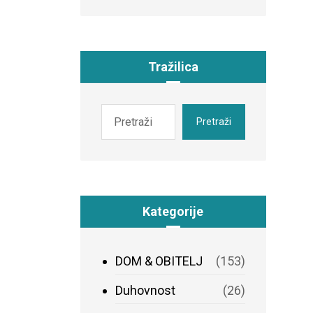
Tražilica
Pretraži
Kategorije
DOM & OBITELJ
(153)
Duhovnost
(26)