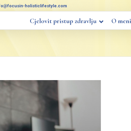
fo@focusin-holisticlifestyle.com
Cjelovit pristup zdravlju
O men