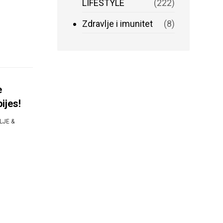
LIFESTYLE
(222)
Zdravlje i imunitet
(8)
e
bijes!
LJE &