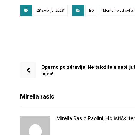
28 svibnja, 2023
EQ
Mentalno zdravlje i
Opasno po zdravlje: Ne taložite u sebi ljut
bijes!
Mirella rasic
Mirella Rasic Paolini, Holistički t