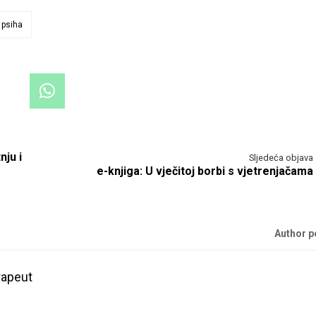
 psiha
nju i
Sljedeća objava
e-knjiga: U vječitoj borbi s vjetrenjačama
Author 
erapeut