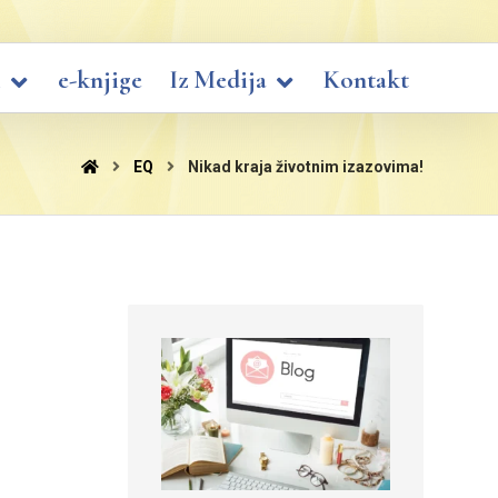
i
e-knjige
Iz Medija
Kontakt
EQ
Nikad kraja životnim izazovima!