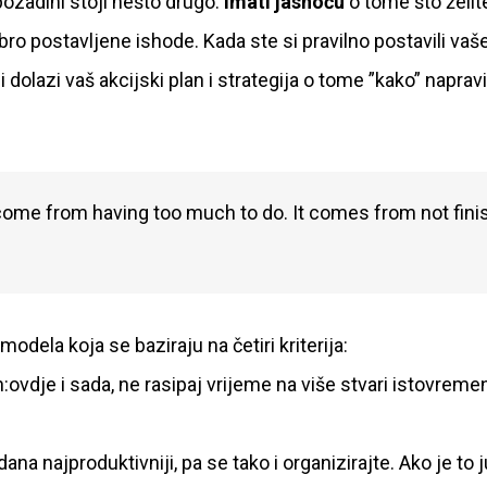
ozadini stoji nešto drugo:
imati jasnoću
o tome što želit
dobro postavljene ishode. Kada ste si pravilno postavili va
 dolazi vaš akcijski plan i strategija o tome ”kako” napravit
 come from having too much to do. It comes from not fini
dela koja se baziraju na četiri kriterija:
ovdje i sada, ne rasipaj vrijeme na više stvari istovreme
na najproduktivniji, pa se tako i organizirajte. Ako je to j