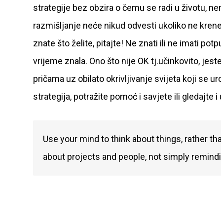
strategije bez obzira o čemu se radi u životu, ne
razmišljanje neće nikud odvesti ukoliko ne krenet
znate što želite, pitajte! Ne znati ili ne imati po
vrijeme znala. Ono što nije OK tj.učinkovito, jest
pričama uz obilato okrivljivanje svijeta koji se u
strategija, potražite pomoć i savjete ili gledajte i
Use your mind to think about things, rather th
about projects and people, not simply remindin