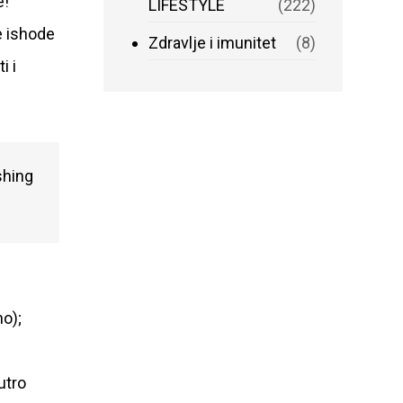
e!
LIFESTYLE
(222)
še ishode
Zdravlje i imunitet
(8)
i i
shing
no);
utro