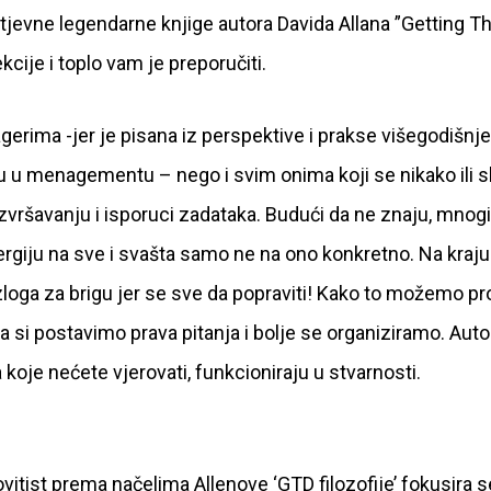
htjevne legendarne knjige autora Davida Allana ”Getting T
kcije i toplo vam je preporučiti.
erima -jer je pisana iz perspektive i prakse višegodišnj
u u menagementu – nego i svim onima koji se nikako ili s
vršavanju i isporuci zadataka. Budući da ne znaju, mnogi 
rgiju na sve i svašta samo ne na ono konkretno. Na kraju 
azloga za brigu jer se sve da popraviti! Kako to možemo pr
 da si postavimo prava pitanja i bolje se organiziramo. Auto
a koje nećete vjerovati, funkcioniraju u stvarnosti.
itist prema načelima Allenove ‘GTD filozofije’ fokusira s