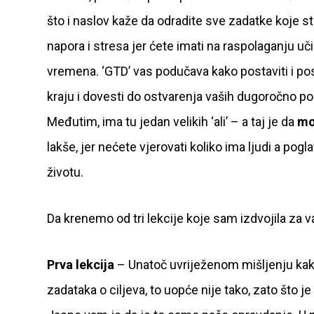
što i naslov kaže da odradite sve zadatke koje ste
napora i stresa jer ćete imati na raspolaganju uči
vremena. ‘GTD’ vas podučava kako postaviti i poslož
kraju i dovesti do ostvarenja vaših dugoročno pos
Međutim, ima tu jedan velikih ‘ali’ – a taj je da
mo
lakše, jer nećete vjerovati koliko ima ljudi a po
životu.
Da krenemo od tri lekcije koje sam izdvojila za 
Prva lekcija
– Unatoč uvriježenom mišljenju kako 
zadataka o ciljeva, to uopće nije tako, zato što