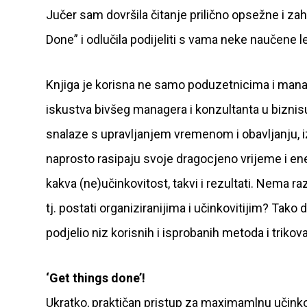
Jučer sam dovršila čitanje prilično opsežne i za
Done” i odlučila podijeliti s vama neke naučene le
Knjiga je korisna ne samo poduzetnicima i manag
iskustva bivšeg managera i konzultanta u biznis
snalaze s upravljanjem vremenom i obavljanju, iz
naprosto rasipaju svoje dragocjeno vrijeme i ene
kakva (ne)učinkovitost, takvi i rezultati. Nema r
tj. postati organiziranijima i učinkovitijim? Tako
podjelio niz korisnih i isprobanih metoda i trikov
‘Get things done’!
Ukratko, praktičan pristup za maximamlnu učinkov