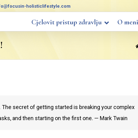
fo@focusin-holisticlifestyle.com
Cjelovit pristup zdravlju
O men
!
. The secret of getting started is breaking your complex
ks, and then starting on the first one. — Mark Twain