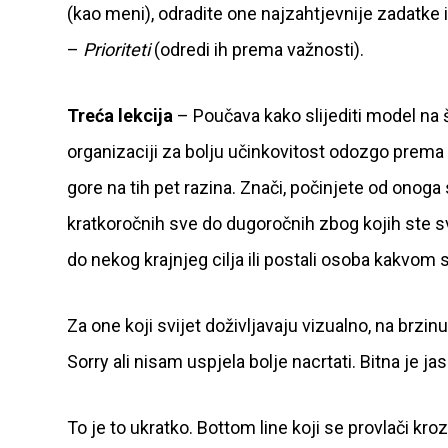
(kao meni), odradite one najzahtjevnije zadatke i
–
Prioriteti
(odredi ih prema važnosti).
Treća lekcija
– Poučava kako slijediti model na š
organizaciji za bolju učinkovitost odozgo prema g
gore na tih pet razina. Znači, počinjete od onoga 
kratkoročnih sve do dugoročnih zbog kojih ste sve o
do nekog krajnjeg cilja ili postali osoba kakvom st
Za one koji svijet doživljavaju vizualno, na brzinu
Sorry ali nisam uspjela bolje nacrtati. Bitna je j
To je to ukratko. Bottom line koji se provlači kro