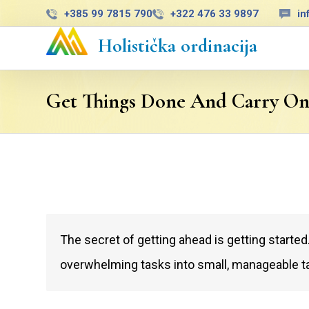
+385 99 7815 790
+322 476 33 9897
in
Holistička ordinacija
Get Things Done And Carry On
The secret of getting ahead is getting started
overwhelming tasks into small, manageable tas