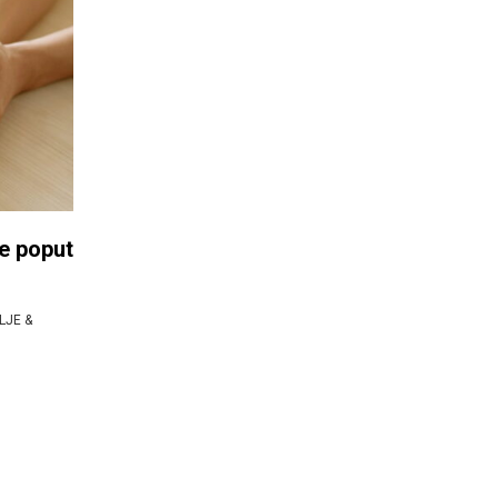
se poput
LJE &