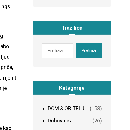
hings
Tražilica
eg
labo
Pretraži
ljudi
priče,
omjeniti
Kategorije
r je
DOM & OBITELJ
(153)
Duhovnost
(26)
e kao