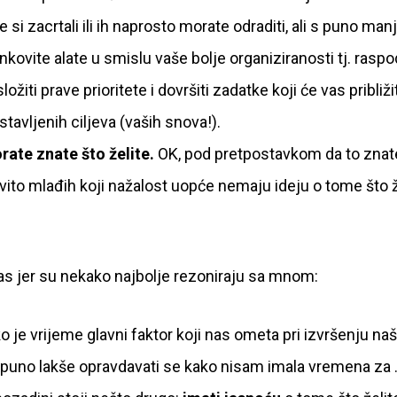
 si zacrtali ili ih naprosto morate odraditi, ali s puno man
nkovite alate u smislu vaše bolje organiziranosti tj. raspo
iti prave prioritete i dovršiti zadatke koji će vas približit
tavljenih ciljeva (vaših snova!).
rate znate što želite.
OK, pod pretpostavkom da to znate
glavito mlađih koji nažalost uopće nemaju ideju o tome što 
vas jer su nekako najbolje rezoniraju sa mnom:
je vrijeme glavni faktor koji nas ometa pri izvršenju naš
 je puno lakše opravdavati se kako nisam imala vremena za 