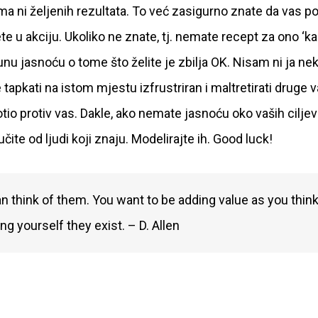
ma ni željenih rezultata. To već zasigurno znate da vas po
e u akciju. Ukoliko ne znate, tj. nemate recept za ono ‘kak
tpunu jasnoću o tome što želite je zbilja OK. Nisam ni ja ne
e tapkati na istom mjestu izfrustriran i maltretirati druge 
rotio protiv vas. Dakle, ako nemate jasnoću oko vaših ciljev
 učite od ljudi koji znaju. Modelirajte ih. Good luck!
an think of them. You want to be adding value as you thin
g yourself they exist. – D. Allen