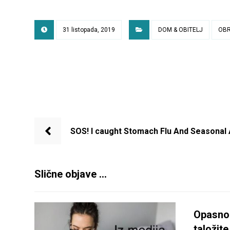
31 listopada, 2019
DOM & OBITELJ
OBR
SOS! I caught Stomach Flu And Seasonal 
Slične objave ...
Opasno 
taložite 