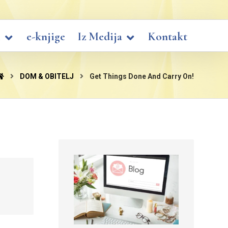
i
e-knjige
Iz Medija
Kontakt
DOM & OBITELJ
Get Things Done And Carry On!