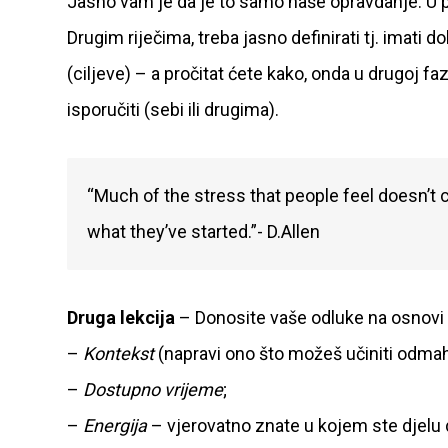
Jasno vam je da je to samo naše opravdanje. U p
Drugim riječima, treba jasno definirati tj. imati 
(ciljeve) – a pročitat ćete kako, onda u drugoj fazi
isporučiti (sebi ili drugima).
“Much of the stress that people feel doesn’t
what they’ve started.”- D.Allen
Druga lekcija
– Donosite vaše odluke na osnovi mo
–
Kontekst
(napravi ono što možeš učiniti odmah:
–
Dostupno vrijeme
;
–
Energija
– vjerovatno znate u kojem ste djelu da