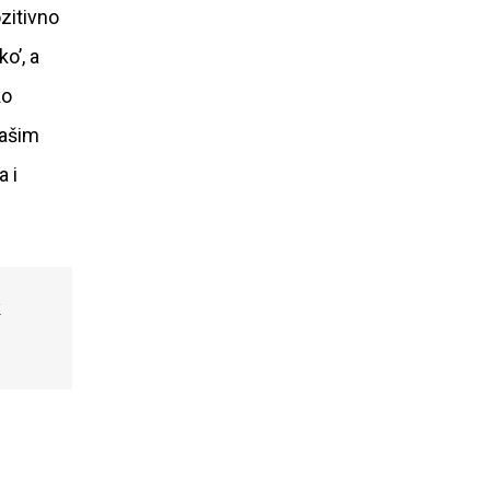
zitivno
o’, a
ko
vašim
a i
k