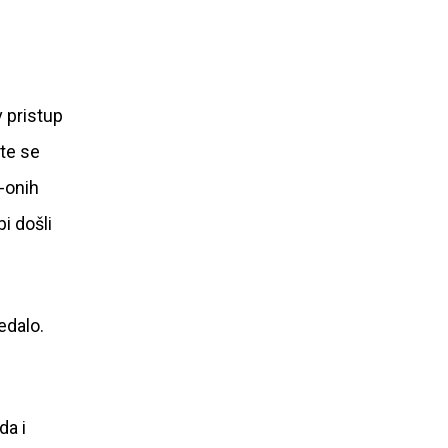
v pristup
ite se
 -onih
bi došli
edalo.
da i