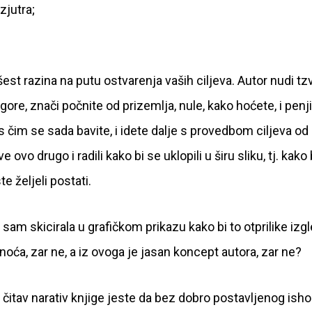
zjutra;
est razina na putu ostvarenja vaših ciljeva. Autor nudi tz
ore, znači počnite od prizemlja, nule, kako hoćete, i penj
s čim se sada bavite, i idete dalje s provedbom ciljeva od
vo drugo i radili kako bi se uklopili u širu sliku, tj. kako 
e željeli postati.
 sam skicirala u grafičkom prikazu kako bi to otprilike izgl
asnoća, zar ne, a iz ovoga je jasan koncept autora, zar ne?
z čitav narativ knjige jeste da bez dobro postavljenog isho