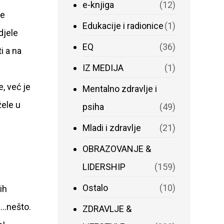
e-knjiga
(12)
je
Edukacije i radionice
(1)
djele
EQ
(36)
i a na
IZ MEDIJA
(1)
, već je
Mentalno zdravlje i
žele u
psiha
(49)
Mladi i zdravlje
(21)
OBRAZOVANJE &
LIDERSHIP
(159)
Ostalo
(10)
ih
….nešto.
ZDRAVLJE &