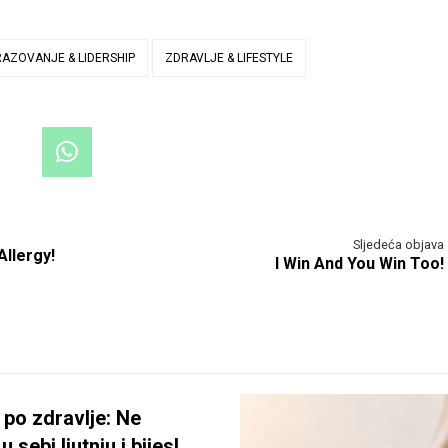
AZOVANJE & LIDERSHIP
ZDRAVLJE & LIFESTYLE
Sljedeća objava
Allergy!
I Win And You Win Too!
po zdravlje: Ne
u sebi ljutnju i bijes!