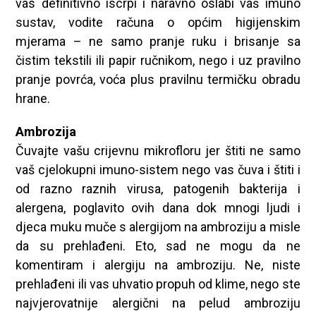
vas definitivno iscrpi i naravno oslabi vaš imuno
sustav, vodite računa o općim higijenskim
mjerama – ne samo pranje ruku i brisanje sa
čistim tekstili ili papir ručnikom, nego i uz pravilno
pranje povrća, voća plus pravilnu termičku obradu
hrane.
Ambrozija
Čuvajte vašu crijevnu mikrofloru jer štiti ne samo
vaš cjelokupni imuno-sistem nego vas čuva i štiti i
od razno raznih virusa, patogenih bakterija i
alergena, poglavito ovih dana dok mnogi ljudi i
djeca muku muče s alergijom na ambroziju a misle
da su prehlađeni. Eto, sad ne mogu da ne
komentiram i alergiju na ambroziju. Ne, niste
prehlađeni ili vas uhvatio propuh od klime, nego ste
najvjerovatnije alergični na pelud ambroziju