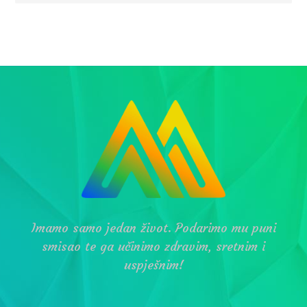
Imamo samo jedan život. Podarimo mu puni
smisao te ga učinimo zdravim, sretnim i
uspješnim!