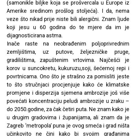
(samonikle biljke koja se prošvercala u Europe iz
Amerike sredinom prošlog stoljeća). I da, nema
veze što nikad prije niste bili alergični. Znam ljude
koji jesu u 60 godina do te mjere da im je
dijagnosticirana astma.
Inače raste na neobrađenim poljoprivrednim
zemljištima, uz putove, željezničke pruge,
gradilištima, zapuštenim vrtovima. Najčešći je
korov u suncokretu, kukuruzu,soji, šećernoj repi i
povrtnicama. Ono što je strašno za pomisliti jeste
to što stručnjaci procjenjuje kako će klimatske
promjene i disperzija sjemena ambrozije još više
povećati koncentraciju peludi ambrozije u zraku –
do 2050.godine, za čak četiri puta. Ne znam kako je
u drugim gradovima i županijama, ali znam da je
Zagreb ‘metropola’ puna je ovog smeća i grad ništa
učinkovito ne čini kako bi svojim građanima