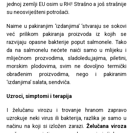
jednoj zemlji EU osim u RH! Strašno a još strašnije
su neosviješteni potrošaći.
Naime u pakiranjim ‘izdanjima’ ‘stvaraju se sokovi
već prilikom pakiranja proizvoda iz kojih se
razvijaju opasne bakterije poput salmonele. Tako
da na salmonelu nećete naići samo u mlijeku i
mliječnom prozvodima, sladoledu,jajima, piletini,
morskim plodovima, svim ne dovoljno termički
obrađenim proizvodima, nego i pakiranim
‘izdanjima’ salata, sendviča.
Uzroci, simptomi i terapija
I želučanu virozu i trovanje hranom zapravo
uzrokuje neki virus ili bakterija, razlika je samo u
načinu na koji si izložen zarazi.
Želučana viroza