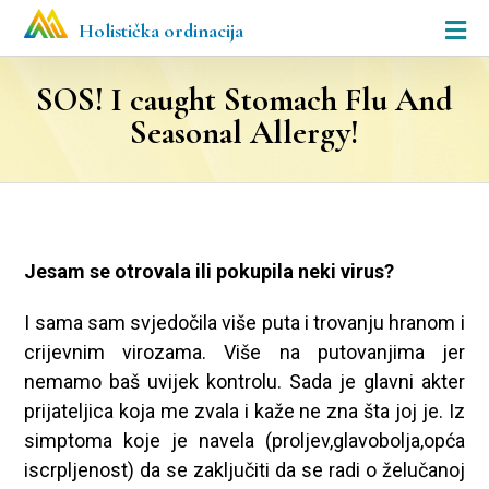
Holistička ordinacija
SOS! I caught Stomach Flu And
Seasonal Allergy!
Jesam se otrovala ili pokupila neki virus?
I sama sam svjedočila više puta i trovanju hranom i
crijevnim virozama. Više na putovanjima jer
nemamo baš uvijek kontrolu. Sada je glavni akter
prijateljica koja me zvala i kaže ne zna šta joj je. Iz
simptoma koje je navela (proljev,glavobolja,opća
iscrpljenost) da se zaključiti da se radi o želučanoj