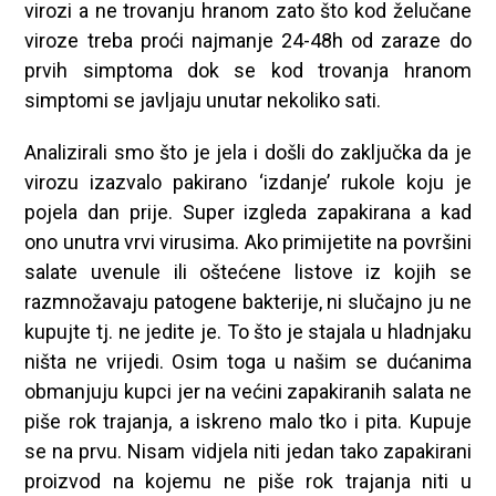
virozi a ne trovanju hranom zato što kod želučane
viroze treba proći najmanje 24-48h od zaraze do
prvih simptoma dok se kod trovanja hranom
simptomi se javljaju unutar nekoliko sati.
Analizirali smo što je jela i došli do zaključka da je
virozu izazvalo pakirano ‘izdanje’ rukole koju je
pojela dan prije. Super izgleda zapakirana a kad
ono unutra vrvi virusima. Ako primijetite na površini
salate uvenule ili oštećene listove iz kojih se
razmnožavaju patogene bakterije, ni slučajno ju ne
kupujte tj. ne jedite je. To što je stajala u hladnjaku
ništa ne vrijedi. Osim toga u našim se dućanima
obmanjuju kupci jer na većini zapakiranih salata ne
piše rok trajanja, a iskreno malo tko i pita. Kupuje
se na prvu. Nisam vidjela niti jedan tako zapakirani
proizvod na kojemu ne piše rok trajanja niti u