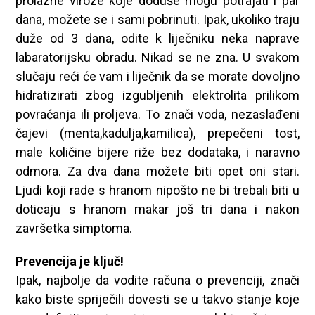
prolazne viroze koje doduše mogu potrajati i par
dana, možete se i sami pobrinuti. Ipak, ukoliko traju
duže od 3 dana, odite k liječniku neka naprave
labaratorijsku obradu. Nikad se ne zna. U svakom
slučaju reći će vam i liječnik da se morate dovoljno
hidratizirati zbog izgubljenih elektrolita prilikom
povraćanja ili proljeva. To znači voda, nezaslađeni
čajevi (menta,kadulja,kamilica), prepečeni tost,
male količine bijere riže bez dodataka, i naravno
odmora. Za dva dana možete biti opet oni stari.
Ljudi koji rade s hranom nipošto ne bi trebali biti u
doticaju s hranom makar još tri dana i nakon
završetka simptoma.
Prevencija je ključ!
Ipak, najbolje da vodite računa o prevenciji, znači
kako biste spriječili dovesti se u takvo stanje koje