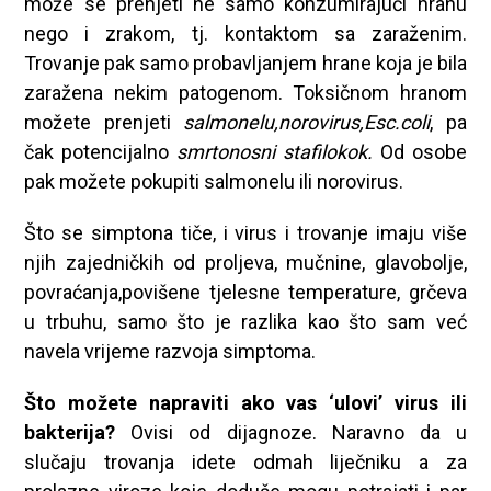
može se prenjeti ne samo konzumirajući hranu
nego i zrakom, tj. kontaktom sa zaraženim.
Trovanje pak samo probavljanjem hrane koja je bila
zaražena nekim patogenom. Toksičnom hranom
možete prenjeti
salmonelu,norovirus,Esc.coli
, pa
čak potencijalno
smrtonosni stafilokok.
Od osobe
pak možete pokupiti salmonelu ili norovirus.
Što se simptona tiče, i virus i trovanje imaju više
njih zajedničkih od proljeva, mučnine, glavobolje,
povraćanja,povišene tjelesne temperature, grčeva
u trbuhu, samo što je razlika kao što sam već
navela vrijeme razvoja simptoma.
Što možete napraviti ako vas ‘ulovi’ virus ili
bakterija?
Ovisi od dijagnoze. Naravno da u
slučaju trovanja idete odmah liječniku a za