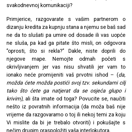
svakodnevnoj komunikaciji?
Primjerice, razgovarate s vašim partnerom o
dizanju kredita za kupnju stana a njemu se baš sad
ne da to slušati pa umire od dosade ili vas uopće
ne sluša, pa kad ga pitate što misli, on odgovora
”oprosti, što si rekla?” Dakle, niste doprili do
njegove mape. Nemojte odmah početi s
okrivljivanjem jer vas nisu shvatili jer vam to
ionako neće promijeniti vaš prvotni ishod – (
da,
možda ćete možda postići svoj tzv. sekundarni cilj
tako što ćete ga natjerat da se osjeća glupo i
krivim)
, ali šta imate od toga? Povucite se, naučiti
nešto iz povratnih informacija (da moža baš nije
vrijeme da razgovaramo o toj ili nekoj temi za koju
Vi mislite da bi je trebalo otvoriti) i pokušajte s
nečim drugim oraspoložiti vaša interlokutora.