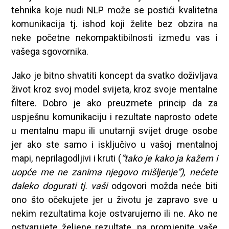
tehnika koje nudi NLP može se postići kvalitetna
komunikacija tj. ishod koji želite bez obzira na
neke početne nekompaktibilnosti između vas i
vašega sgovornika.
Jako je bitno shvatiti koncept da svatko doživljava
život kroz svoj model svijeta, kroz svoje mentalne
filtere. Dobro je ako preuzmete princip da za
uspješnu komunikaciju i rezultate naprosto odete
u mentalnu mapu ili unutarnji svijet druge osobe
jer ako ste samo i isključivo u vašoj mentalnoj
mapi, neprilagodljivi i kruti (
”tako je kako ja kažem i
uopće me ne zanima njegovo mišljenje”), nećete
daleko dogurati tj. vaši
odgovori možda neće biti
ono što očekujete jer u životu je zapravo sve u
nekim rezultatima koje ostvarujemo ili ne. Ako ne
ostvarujete željene rezultate, pa promjenite vaše