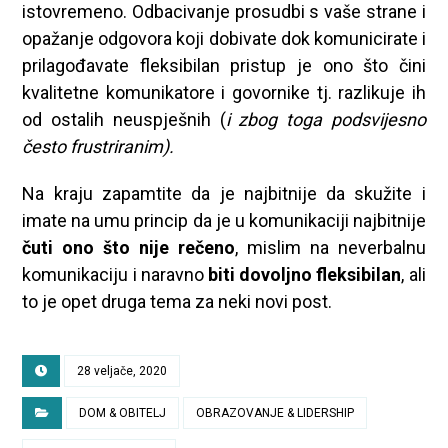
istovremeno. Odbacivanje prosudbi s vaše strane i
opažanje odgovora koji dobivate dok komunicirate i
prilagođavate fleksibilan pristup je ono što čini
kvalitetne komunikatore i govornike tj. razlikuje ih
od ostalih neuspješnih (
i zbog toga podsvijesno
često frustriranim).
Na kraju zapamtite da je najbitnije da skužite i
imate na umu princip da je u komunikaciji najbitnije
čuti ono što nije rečeno
, mislim na neverbalnu
komunikaciju i naravno
biti dovoljno fleksibilan
, ali
to je opet druga tema za neki novi post.
28 veljače, 2020
DOM & OBITELJ
OBRAZOVANJE & LIDERSHIP