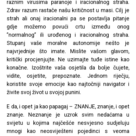
raznim virusima paranoje i iracionalnog straha.
Zdrav razum rastače našu kritičnost u masi. Cilj je
strah ali onaj iracionalni pa se postavlja pitanje
gdje možemo povući crtu između onog
”normalnog” ili urođenog i iracionalnog straha.
Stupanj vaše moralne autonomije nešto je
najvrjednije što imate. Mislite vašom glavom,
kritički procjenjujte. Ne uzimajte tuđe istine kao
konačne. Izoštrite vaša osjetila da bolje čujete,
vidite, osjetite, prepoznate. Jednom riječju,
koristite svoje emocije kao najtočniji navigator i
živite svoj život u svojoj punini.
E da, i opet ja kao papagaj – ZNANJE, znanje, i opet
znanje. Neznanje je uzrok svim nedaćama u
svijetu u kojima najčešće nesvjesno sudjeluju
mnogi kao neosviješteni pojedinci s veoma