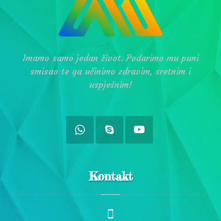
Imamo samo jedan život. Podarimo mu puni
smisao te ga učinimo zdravim, sretnim i
uspješnim!
Kontakt