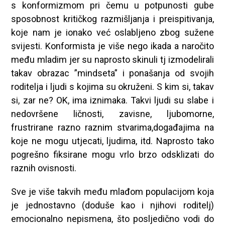
s konformizmom pri čemu u potpunosti gube
sposobnost kritičkog razmišljanja i preispitivanja,
koje nam je ionako već oslabljeno zbog sužene
svijesti. Konformista je više nego ikada a naročito
među mladim jer su naprosto skinuli tj izmodelirali
takav obrazac ”mindseta” i ponašanja od svojih
roditelja i ljudi s kojima su okruženi. S kim si, takav
si, zar ne? OK, ima iznimaka. Takvi ljudi su slabe i
nedovršene ličnosti, zavisne, ljubomorne,
frustrirane razno raznim stvarima,događajima na
koje ne mogu utjecati, ljudima, itd. Naprosto tako
pogrešno fiksirane mogu vrlo brzo odsklizati do
raznih ovisnosti.
Sve je više takvih među mlađom populacijom koja
je jednostavno (doduše kao i njihovi roditelj)
emocionalno nepismena, što posljedično vodi do