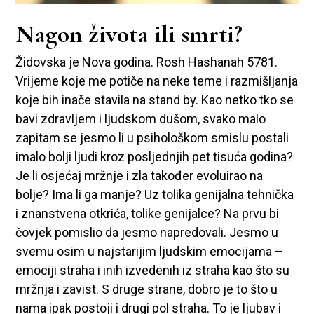
Nagon života ili smrti?
Židovska je Nova godina. Rosh Hashanah 5781.
Vrijeme koje me potiče na neke teme i razmišljanja
koje bih inače stavila na stand by. Kao netko tko se
bavi zdravljem i ljudskom dušom, svako malo
zapitam se jesmo li u psihološkom smislu postali
imalo bolji ljudi kroz posljednjih pet tisuća godina?
Je li osjećaj mržnje i zla također evoluirao na
bolje? Ima li ga manje? Uz tolika genijalna tehnička
i znanstvena otkrića, tolike genijalce? Na prvu bi
čovjek pomislio da jesmo napredovali. Jesmo u
svemu osim u najstarijim ljudskim emocijama –
emociji straha i inih izvedenih iz straha kao što su
mržnja i zavist. S druge strane, dobro je to što u
nama ipak postoji i drugi pol straha. To je ljubav i