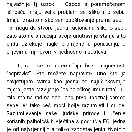
najvažnije tj uzrok – Osobe s poremećenom
ličnošću imaju velik problem sa slikom o sebi.
Imaju izrazito nisko samopoštovanje prema sebi i
ne mogu da stvore jednu racionalnu sliku o sebi,
zato što ne shvaćaju svoje unutrašnje stanje a to
onda uzrokuje nagle promjene u ponašanju, u
ciljevima i njihovom vrijednosnom sustavu.
U biti, radi se o poremećaju bez mogućnosti
”popravka”. Što možete napraviti? Ono što ja
savjetujem svima kao jedna od najučinkovitijih
mjera jeste razvijanje ‘’psihološkog imuniteta”. Tu
mislima na rad na sebi, ono, prvo upoznaj samog
sebe jer tako ćeš moći bolje razumjeti i druge.
Razumijevanje naše ljudske prirode i učenje
korisnih psiholoških vještina s područja EQ, jedna
je od najvrjednijih a toliko zapostavljenih životnih