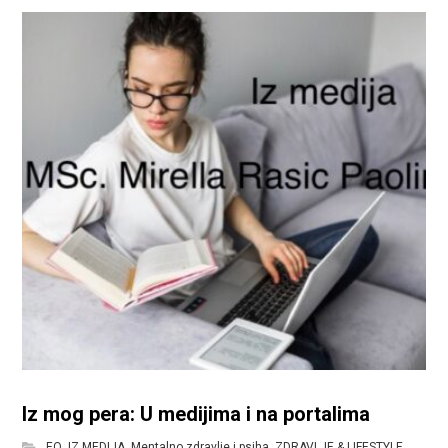
Iz mog pera: U medijima i na portalima
EQ
,
IZ MEDIJA
,
Mentalno zdravlje i psiha
,
ZDRAVLJE & LIFESTYLE