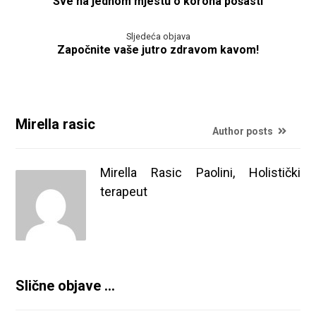
Sve na jednom mjestu o korona pošasti
Sljedeća objava
Započnite vaše jutro zdravom kavom!
Mirella rasic
Author posts
Mirella Rasic Paolini, Holistički
terapeut
Slične objave ...