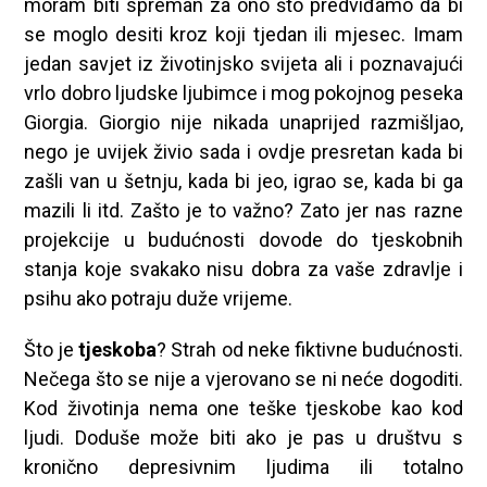
moram biti spreman za ono što predviđamo da bi
se moglo desiti kroz koji tjedan ili mjesec. Imam
jedan savjet iz životinjsko svijeta ali i poznavajući
vrlo dobro ljudske ljubimce i mog pokojnog peseka
Giorgia. Giorgio nije nikada unaprijed razmišljao,
nego je uvijek živio sada i ovdje presretan kada bi
zašli van u šetnju, kada bi jeo, igrao se, kada bi ga
mazili li itd. Zašto je to važno? Zato jer nas razne
projekcije u budućnosti dovode do tjeskobnih
stanja koje svakako nisu dobra za vaše zdravlje i
psihu ako potraju duže vrijeme.
Što je
tjeskoba
? Strah od neke fiktivne budućnosti.
Nečega što se nije a vjerovano se ni neće dogoditi.
Kod životinja nema one teške tjeskobe kao kod
ljudi. Doduše može biti ako je pas u društvu s
kronično depresivnim ljudima ili totalno