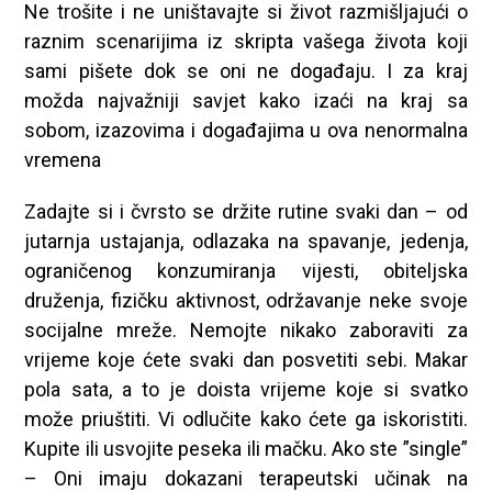
Ne trošite i ne uništavajte si život razmišljajući o
raznim scenarijima iz skripta vašega života koji
sami pišete dok se oni ne događaju. I za kraj
možda najvažniji savjet kako izaći na kraj sa
sobom, izazovima i događajima u ova nenormalna
vremena
Zadajte si i čvrsto se držite rutine svaki dan – od
jutarnja ustajanja, odlazaka na spavanje, jedenja,
ograničenog konzumiranja vijesti, obiteljska
druženja, fizičku aktivnost, održavanje neke svoje
socijalne mreže. Nemojte nikako zaboraviti za
vrijeme koje ćete svaki dan posvetiti sebi. Makar
pola sata, a to je doista vrijeme koje si svatko
može priuštiti. Vi odlučite kako ćete ga iskoristiti.
Kupite ili usvojite peseka ili mačku. Ako ste ”single”
– Oni imaju dokazani terapeutski učinak na