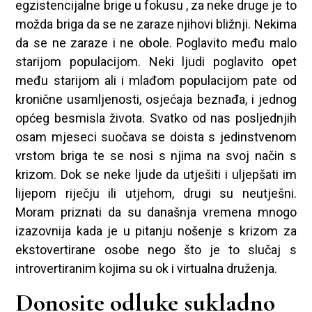
egzistencijalne brige u fokusu , za neke druge je to
možda briga da se ne zaraze njihovi bližnji. Nekima
da se ne zaraze i ne obole. Poglavito među malo
starijom populacijom. Neki ljudi poglavito opet
među starijom ali i mlađom populacijom pate od
kronične usamljenosti, osjećaja beznađa, i jednog
općeg besmisla života. Svatko od nas posljednjih
osam mjeseci suočava se doista s jedinstvenom
vrstom briga te se nosi s njima na svoj način s
krizom. Dok se neke ljude da utješiti i uljepšati im
lijepom riječju ili utjehom, drugi su neutješni.
Moram priznati da su današnja vremena mnogo
izazovnija kada je u pitanju nošenje s krizom za
ekstovertirane osobe nego što je to slučaj s
introvertiranim kojima su ok i virtualna druženja.
Donosite odluke sukladno